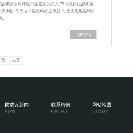
短缺和能源与环境日益紧张的关系,节能减排已越来越
化床)锅炉作为洁净煤发电的主流技术,是实现燃煤锅炉
流…
了解详情
一页
末页
防腐瓦新闻
联系精钢
网站地图
NEWS
CONTACT
SITEMAP