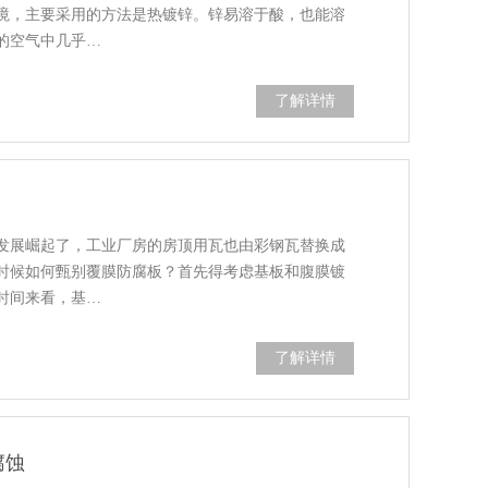
境，主要采用的方法是热镀锌。锌易溶于酸，也能溶
的空气中几乎…
了解详情
发展崛起了，工业厂房的房顶用瓦也由彩钢瓦替换成
时候如何甄别覆膜防腐板？首先得考虑基板和腹膜镀
时间来看，基…
了解详情
腐蚀