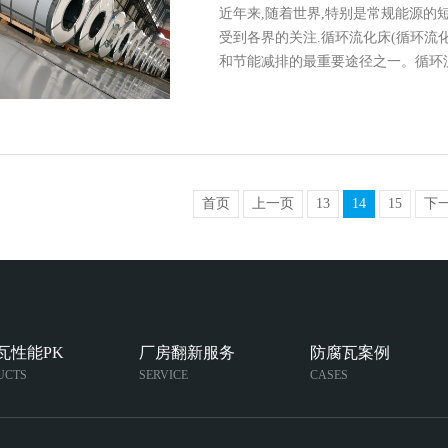
近年来,随着世界,特别是常规能源的
受到各界的关注.循环流化床(循环流
和节能减排的最重要途径之一。循环
首页
上一页
13
14
15
下
瓦性能PK
厂房翻新服务
防腐瓦案例
UCTS
SERVICE
CASES