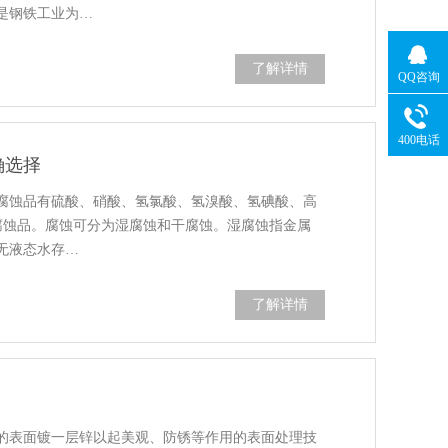
是钢铁工业为…
了解详情
QQ咨询
400电话
确选择
腐蚀品有硫酸、硝酸、氢氯酸、氢溴酸、氢碘酸、高
性腐蚀品。腐蚀可分为湿腐蚀和干腐蚀。湿腐蚀指金属
无液态水存…
了解详情
的表面镀一层锌以起美观、防锈等作用的表面处理技