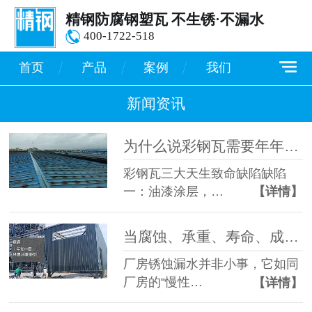
精钢防腐钢塑瓦 不生锈·不漏水
400-1722-518
首页
产品
案例
我们
新闻资讯
为什么说彩钢瓦需要年年修、年年换，但还是解决不了根本问题？
彩钢瓦三大天生致命缺陷缺陷
一：油漆涂层，…
【详情】
当腐蚀、承重、寿命、成本成为必选项： 精钢防腐钢塑板为何是“最优解”而非“妥协方案”
厂房锈蚀漏水并非小事，它如同
厂房的“慢性…
【详情】